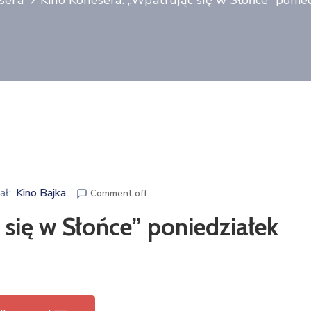
sera
Kino Konesera: „Wpatrując się w Słońce” ponie
ał:
Kino Bajka
Comment off
się w Słońce” poniedziałek