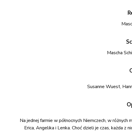
R
Masch
Sc
Mascha Schil
Susanne Wuest, Hann
Op
Na jednej farmie w północnych Niemczech, w różnych m
Erica, Angelika i Lenka. Choć dzieli je czas, każda z