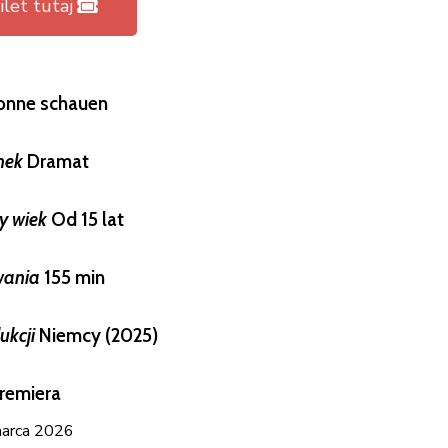
let tutaj
Sonne schauen
nek
Dramat
y wiek
Od 15 lat
wania
155 min
dukcji
Niemcy (2025)
remiera
arca 2026