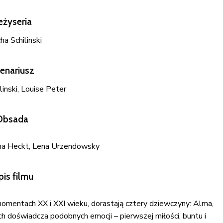
eżyseria
a Schilinski
enariusz
inski, Louise Peter
Obsada
a Heckt, Lena Urzendowsky
is filmu
omentach XX i XXI wieku, dorastają cztery dziewczyny: Alma,
 nich doświadcza podobnych emocji – pierwszej miłości, buntu i