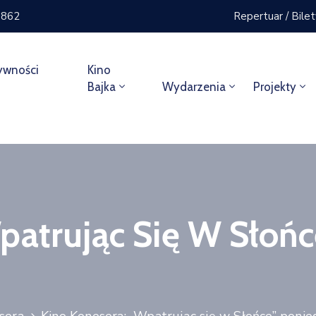
 862
Repertuar / Bile
ywności
Kino
Bajka
Wydarzenia
Projekty
patrując Się W Słońc