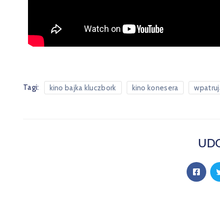
Tagi:
kino bajka kluczbork
kino konesera
wpatruj
UDO