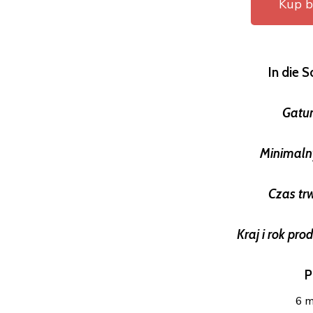
Kup bi
In die 
Gatu
Minimaln
Czas tr
Kraj i rok pro
P
6 m