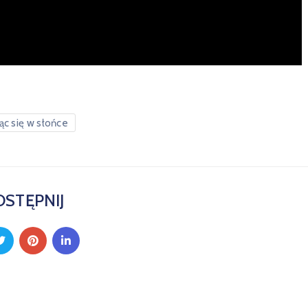
ąc się w słońce
STĘPNIJ